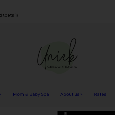
 toets 1)
>
Mom & Baby Spa
About us >
Rates