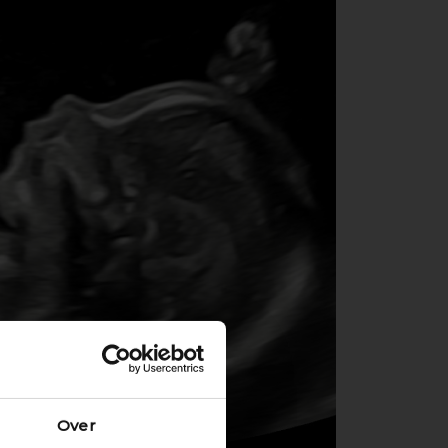
ce
Over