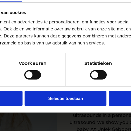
Preconception
 van cookies
sultation
ent en advertenties te personaliseren, om functies voor social
Midwifery care
. Ook delen we informatie over uw gebruik van onze site met on
e. Deze partners kunnen deze gegevens combineren met andere i
Ultrasound scans
erzameld op basis van uw gebruik van hun services.
6D ultrasound scan
What can you exp
Contraception
During the detailed 2D u
Voorkeuren
Statistieken
Mama Spa
fetus size are taken. Our 
findings and any follow-u
Baby Spa
capture and share your u
BellyPrint
with a personal
Selectie toestaan
Why choose a 2D ul
Our specialized ultraso
ultrasounds in a person
ultrasound, we show you d
baby. At Uniek Geboort