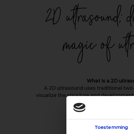
2D ultrasound: d
magic of ult
What is a 2D ultra
A 2D ultrasound uses traditional tw
visualize the structure and development 
fetus.
Y
Sign up
View our r
Toestemming