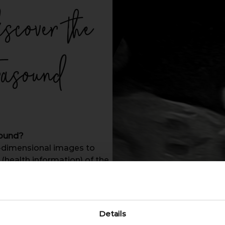
iscover the
rasound
sound?
o-dimensional images to
(health information) of the
our Unique journey, in one trusted pla
ates
Details