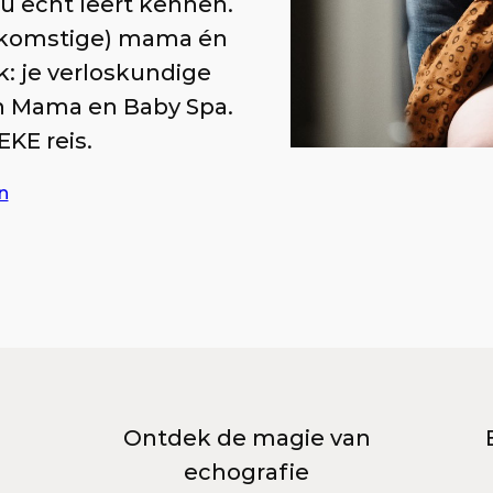
ou écht leert kennen.
oekomstige) mama én
k: je verloskundige
en Mama en Baby Spa.
KE reis.
n
Ontdek de magie van
echografie