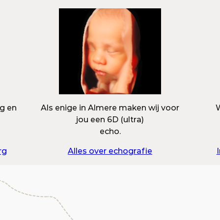
ng en
Als enige in Almere maken wij voor
W
jou een 6D (ultra)
echo.
rg
Alles over echografie