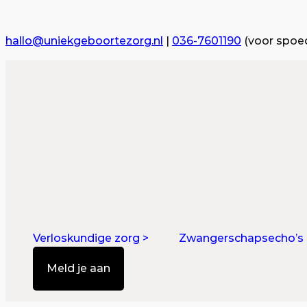
Ga
naar
hallo@uniekgeboortezorg.nl
|
036-7601190
(voor spoed
de
inhoud
Verloskundige zorg >
Zwangerschapsecho’s 
Meld je aan