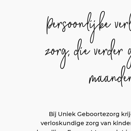
Persoonlijke ver
zorg, die verder
maande
Bij Uniek Geboortezorg krij
verloskundige zorg van kinde