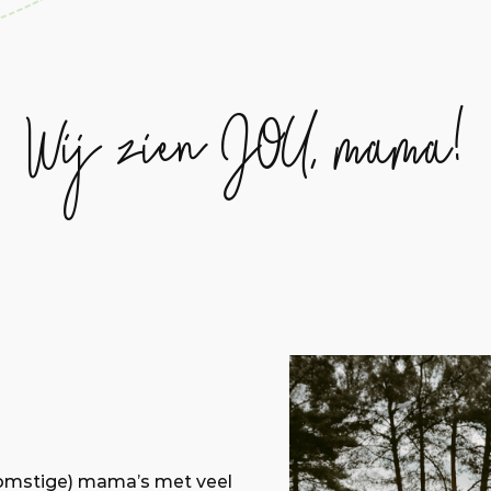
Wij zien JOU, mama!
omstige) mama’s met veel