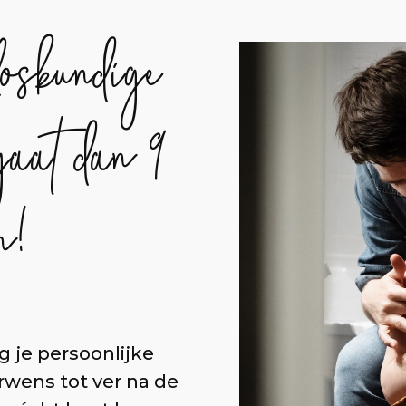
loskundige
 gaat dan 9
n!
g je persoonlijke
rwens tot ver na de