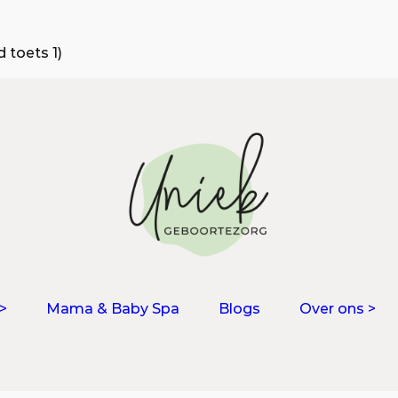
 toets 1)
>
Mama & Baby Spa
Blogs
Over ons >