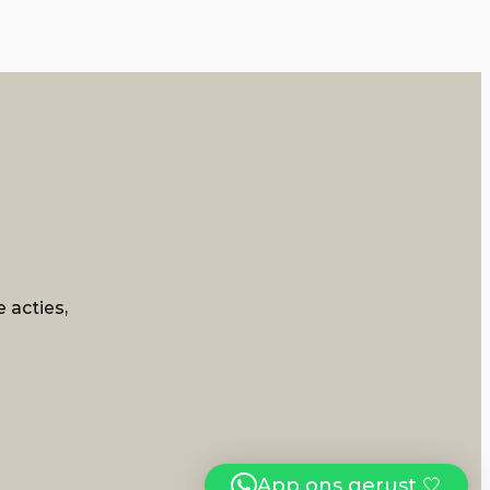
 acties,
App ons gerust 🤍