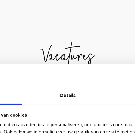
Vacatures
eam versterken? Bekijk deze pagina voor actuel
Details
 van cookies
ent en advertenties te personaliseren, om functies voor social
. Ook delen we informatie over uw gebruik van onze site met on