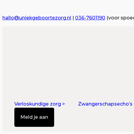
Ga
naar
hallo@uniekgeboortezorg.nl
|
036-7601190
(voor spoed
de
inhoud
Verloskundige zorg >
Zwangerschapsecho’s 
Meld je aan