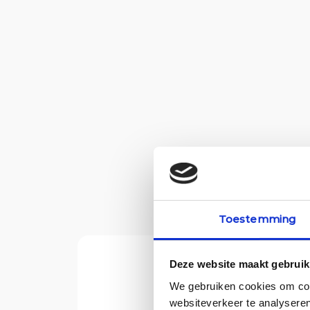
Kom jij ons unieke t
Toestemming
Deze website maakt gebruik
We gebruiken cookies om cont
websiteverkeer te analyseren