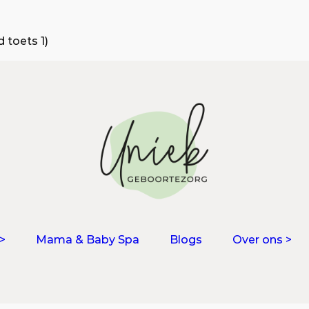
 toets 1)
>
Mama & Baby Spa
Blogs
Over ons >