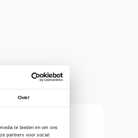
e vacatures.Vacancies
Over
 media te bieden en om ons
ze partners voor social