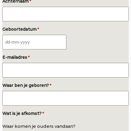
Achternaam
*
Geboortedatum
*
DD
dash
E-mailadres
*
MM
dash
JJJJ
Waar ben je geboren?
*
Wat is je afkomst?
*
Waar komen je ouders vandaan?