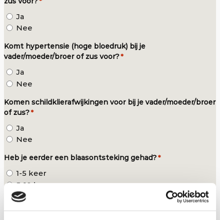
zus voor?
*
Ja
Nee
Komt hypertensie (hoge bloedruk) bij je
vader/moeder/broer of zus voor?
*
Ja
Nee
Komen schildklierafwijkingen voor bij je vader/moeder/broer
of zus?
*
Ja
Nee
Heb je eerder een blaasontsteking gehad?
*
1-5 keer
5-10 keer
10+
Nvt