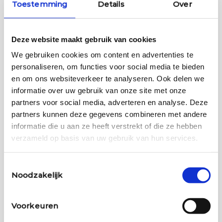
Toestemming
Details
Over
Heb je eerder een vaginale schimmelinfectie gehad?
*
1-5 keer
5-10 keer
Deze website maakt gebruik van cookies
Nvt
We gebruiken cookies om content en advertenties te
Rook je?
*
personaliseren, om functies voor social media te bieden
en om ons websiteverkeer te analyseren. Ook delen we
Ja
informatie over uw gebruik van onze site met onze
Nee
partners voor social media, adverteren en analyse. Deze
Drink je alcohol?
*
partners kunnen deze gegevens combineren met andere
Ja
informatie die u aan ze heeft verstrekt of die ze hebben
Nee
verzameld op basis van uw gebruik van hun services.
Gebruik je drugs?
*
Toestemmingsselectie
Ja
Noodzakelijk
Nee
Ben je onlangs, of langer geleden gestopt met roken-,
Voorkeuren
drugs, of alcohol?
*